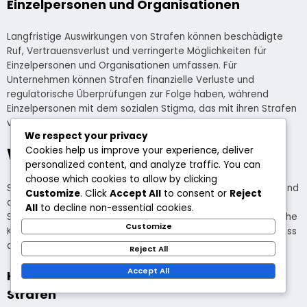
Einzelpersonen und Organisationen
Langfristige Auswirkungen von Strafen können beschädigte
Ruf, Vertrauensverlust und verringerte Möglichkeiten für
Einzelpersonen und Organisationen umfassen. Für
Unternehmen können Strafen finanzielle Verluste und
regulatorische Überprüfungen zur Folge haben, während
Einzelpersonen mit dem sozialen Stigma, das mit ihren Strafen
verbunden ist, kämpfen können.
We respect your privacy
Wie werden Strafen verhängt?
Cookies help us improve your experience, deliver
personalized content, and analyze traffic. You can
choose which cookies to allow by clicking
Strafen werden basierend auf der Schwere des Verstoßes und
Customize
. Click
Accept All
to consent or
Reject
dem Kontext, in dem er auftritt, verhängt. Verschiedene
All
to decline non-essential cookies.
Sektoren, wie Recht, Bildung und Sport, haben unterschiedliche
Customize
Kriterien zur Bestimmung von Strafen, um sicherzustellen, dass
angemessene Konsequenzen durchgesetzt werden.
Reject All
Accept All
Kriterien für die Verhängung rechtlicher
Strafen