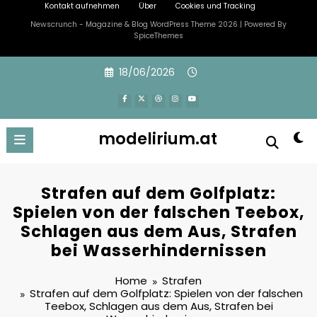
Kontakt aufnehmen
Über
Cookies und Tracking
Newscrunch - Magazine & Blog
WordPress
Theme 2026 | Powered By
SpiceThemes
Skip
18/06/2026
to
content
modelirium.at
Strafen auf dem Golfplatz:
Spielen von der falschen Teebox,
Schlagen aus dem Aus, Strafen
bei Wasserhindernissen
Home
Strafen
Strafen auf dem Golfplatz: Spielen von der falschen
Teebox, Schlagen aus dem Aus, Strafen bei