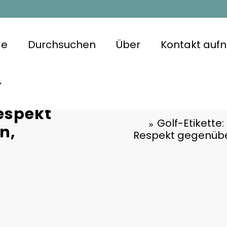
ge
Durchsuchen
Über
Kontakt au
ung von
Respekt
Golf-Etikette
n,
Respekt gegenübe