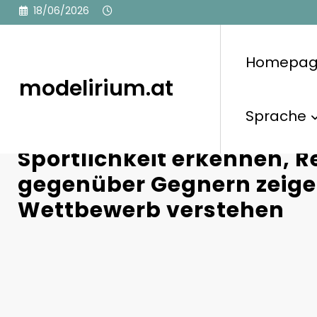
Skip
18/06/2026
to
content
Homepa
modelirium.at
Sprache
Golf-Etikette: Die Bedeut
Sportlichkeit erkennen, 
gegenüber Gegnern zeige
Wettbewerb verstehen