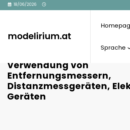
Skip
18/06/2026
to
content
Homepa
modelirium.at
Sprache
Golfregeln zu Ausrüstung
Verwendung von
Entfernungsmessern,
Distanzmessgeräten, Ele
Geräten