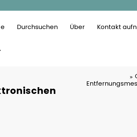
ge
Durchsuchen
Über
Kontakt au
:
Entfernungsmess
ktronischen